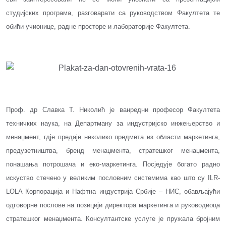
студијских програма, разговарати са руководством Факултета те
обићи учионице, радне просторе и лабораторије Факултета.
Проф. др Славка Т. Николић је ванредни професор Факултета
техничких наука, на Департману за индустријско инжењерство и
менаџмент, гдје предаје неколико предмета из области маркетинга,
предузетништва, бренд менаџмента, стратешког менаџмента,
понашања потрошача и еко-маркетинга. Посједује богато радно
искуство стечено у великим пословним системима као што су ILR-
LOLA Корпорација и Нафтна индустрија Србије – НИС, обављајући
одговорне послове на позицији директора маркетинга и руководиоца
стратешког менаџмента. Консултантске услуге је пружала бројним