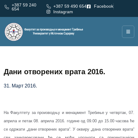
+387 59 240
+387 59 490 654
Facebook
654
Instagram
Дани отворених врата 2016.
31. Март 2016.
На Факултету за производњу и менаџмент Требиње у четвртак, 07.
априла и петак 08. априла 2016. године од 09.00 до 15.00 часова ће
се одржати „дани отворених врата“. У оквиру „дана отворених врата“
сви заинтересовани ће се моћи упознати са презентацијом