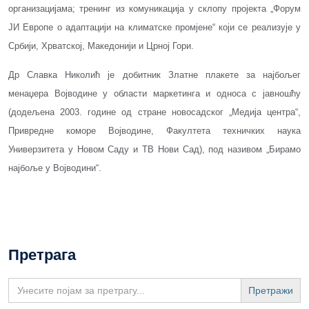
организацијама; тренинг из комуникација у склопу пројекта „Форум
ЈИ Европе о адаптацији на климатске промјене“ који се реализује у
Србији, Хрватској, Македонији и Црној Гори.
Др Славка Николић је добитник Златне плакете за најбољег
менаџера Војводине у области маркетинга и односа с јавношћу
(додељена 2003. године од стране новосадског „Медија центра“,
Привредне коморе Војводине, Факултета техничких наука
Универзитета у Новом Саду и ТВ Нови Сад), под називом „Бирамо
најбоље у Војводини“.
Претрага
Search
for: