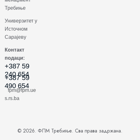
Требиње
Универзитет у
Источном
Сарајеву
Контакт
подаци:
+387 59
240 654
+387 59
490 654
fpm@fpm.ue
s.rs.ba
© 2026. ФПМ Требиње. Сва права задржана.