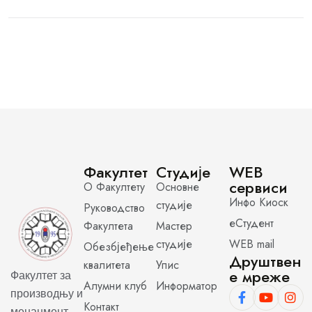
Факултет
Студије
WEB
сервиси
О Факултету
Основне
Инфо Киоск
студије
Руководство
еСтудент
Факултета
Мастер
студије
WEB mail
Обезбјеђење
Друштвен
квалитета
Упис
е мреже
Факултет за
Алумни клуб
Информатор
производњу и
Контакт
менаџмент