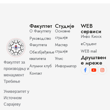
Факултет
Студије
WEB
сервиси
О Факултету
Основне
Инфо Киоск
студије
Руководство
еСтудент
Факултета
Мастер
студије
WEB mail
Обезбјеђење
Друштвен
квалитета
Упис
е мреже
Факултет за
Алумни клуб
Информатор
производњу и
Контакт
менаџмент
Требиње
Универзитет у
Источном
Сарајеву