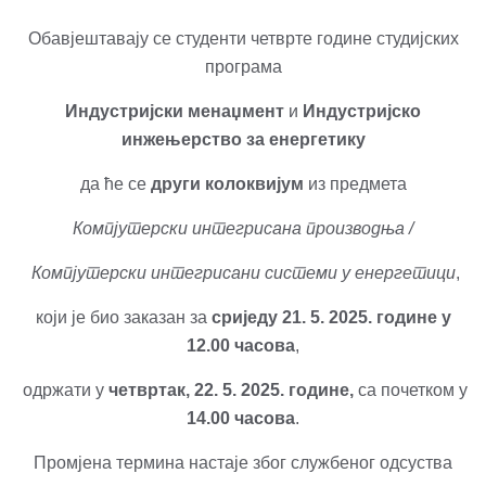
Обавјештавају се студенти четврте године студијских
програма
Индустријски менаџмент
и
Индустријско
инжењерство за енергетику
да ће се
други колоквијум
из предмета
Компјутерски интегрисана производња /
Компјутерски интегрисани системи у енергетици
,
који је био заказан за
сриједу
21. 5. 2025.
г
одине
у
12.00 часова
,
одржати у
четвртак, 22. 5. 2025. године,
са почетком у
14.00 часова
.
Промјена термина настаје због службеног одсуства