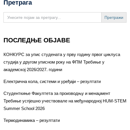
Претрага
Search
for:
ПОСЛЕДЊЕ ОБЈАВЕ
КОНКУРС за упис студената у прву годину првог циклуса
студија у другом уписном року на ФПМ Требиње у
академској 2026/2027. години
Електрична кола, системи и уређаји – резултати
Студенткиње Факултета за производњу и менаџмент
Требиње успјешно учествовале на међународној HUM-STEM
Summer School 2026
Термодинамика – резултати