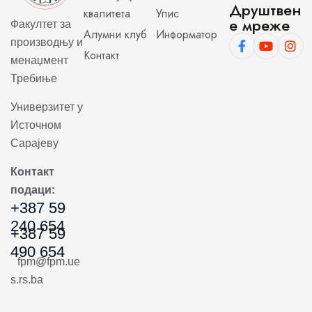
Друштвен
квалитета
Упис
е мреже
Факултет за
Алумни клуб
Информатор
производњу и
Контакт
менаџмент
Требиње
Универзитет у
Источном
Сарајеву
Контакт
подаци:
+387 59
240 654
+387 59
490 654
fpm@fpm.ue
s.rs.ba