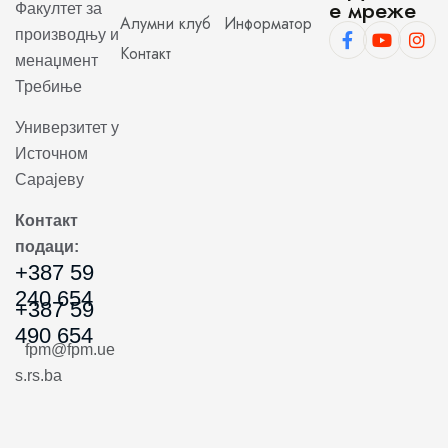
е мреже
Факултет за
Алумни клуб
Информатор
производњу и
Контакт
менаџмент
Требиње
Универзитет у
Источном
Сарајеву
Контакт
подаци:
+387 59
240 654
+387 59
490 654
fpm@fpm.ue
s.rs.ba