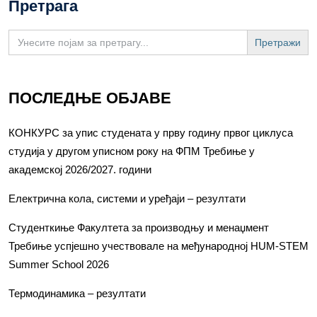
Претрага
Search
for:
ПОСЛЕДЊЕ ОБЈАВЕ
КОНКУРС за упис студената у прву годину првог циклуса
студија у другом уписном року на ФПМ Требиње у
академској 2026/2027. години
Електрична кола, системи и уређаји – резултати
Студенткиње Факултета за производњу и менаџмент
Требиње успјешно учествовале на међународној HUM-STEM
Summer School 2026
Термодинамика – резултати