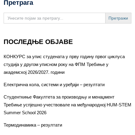
Претрага
Search
for:
ПОСЛЕДЊЕ ОБЈАВЕ
КОНКУРС за упис студената у прву годину првог циклуса
студија у другом уписном року на ФПМ Требиње у
академској 2026/2027. години
Електрична кола, системи и уређаји – резултати
Студенткиње Факултета за производњу и менаџмент
Требиње успјешно учествовале на међународној HUM-STEM
Summer School 2026
Термодинамика – резултати