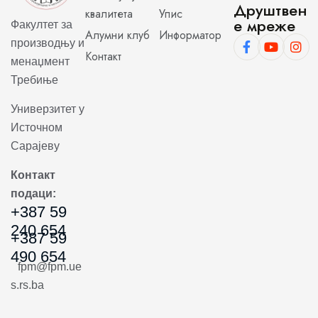
Друштвен
квалитета
Упис
е мреже
Факултет за
Алумни клуб
Информатор
производњу и
Контакт
менаџмент
Требиње
Универзитет у
Источном
Сарајеву
Контакт
подаци:
+387 59
240 654
+387 59
490 654
fpm@fpm.ue
s.rs.ba