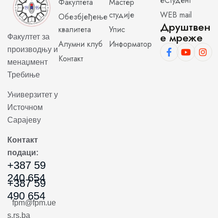
еСтудент
Факултета
Мастер
студије
WEB mail
Обезбјеђење
Друштвен
квалитета
Упис
е мреже
Факултет за
Алумни клуб
Информатор
производњу и
Контакт
менаџмент
Требиње
Универзитет у
Источном
Сарајеву
Контакт
подаци:
+387 59
240 654
+387 59
490 654
fpm@fpm.ue
s.rs.ba