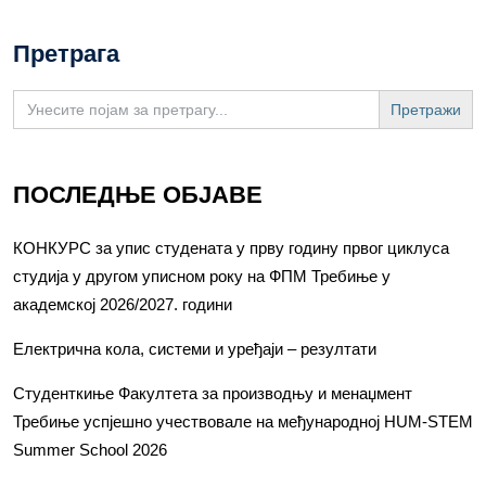
Претрага
Search
for:
ПОСЛЕДЊЕ ОБЈАВЕ
КОНКУРС за упис студената у прву годину првог циклуса
студија у другом уписном року на ФПМ Требиње у
академској 2026/2027. години
Електрична кола, системи и уређаји – резултати
Студенткиње Факултета за производњу и менаџмент
Требиње успјешно учествовале на међународној HUM-STEM
Summer School 2026