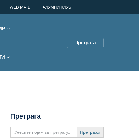
WEB MAIL
АЛУМНИ КЛУБ
ИР
Претрага
ТИ
Претрага
Search
for: