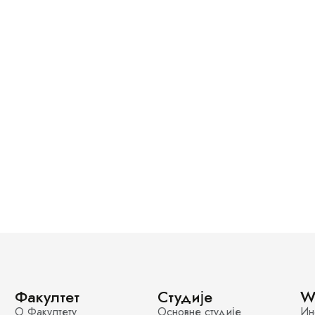
Факултет
Студије
W
О Факултету
Основне студије
Ин