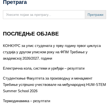
Претрага
Search
for:
ПОСЛЕДЊЕ ОБЈАВЕ
КОНКУРС за упис студената у прву годину првог циклуса
студија у другом уписном року на ФПМ Требиње у
академској 2026/2027. години
Електрична кола, системи и уређаји – резултати
Студенткиње Факултета за производњу и менаџмент
Требиње успјешно учествовале на међународној HUM-STEM
Summer School 2026
Термодинамика – резултати