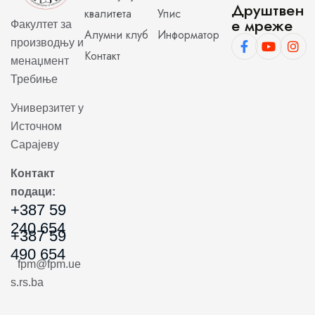
Друштвен
квалитета
Упис
е мреже
Факултет за
Алумни клуб
Информатор
производњу и
Контакт
менаџмент
Требиње
Универзитет у
Источном
Сарајеву
Контакт
подаци:
+387 59
240 654
+387 59
490 654
fpm@fpm.ue
s.rs.ba