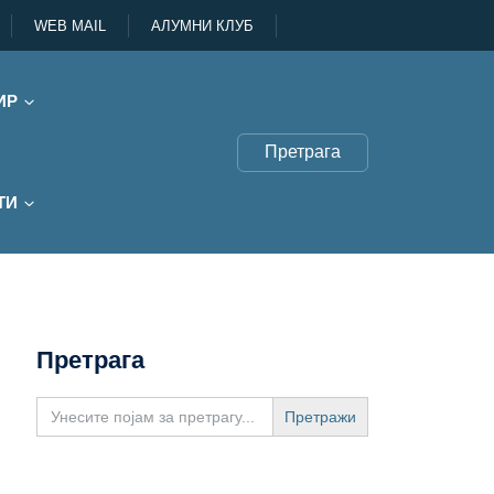
WEB MAIL
АЛУМНИ КЛУБ
ИР
Претрага
ТИ
Претрага
Search
for: