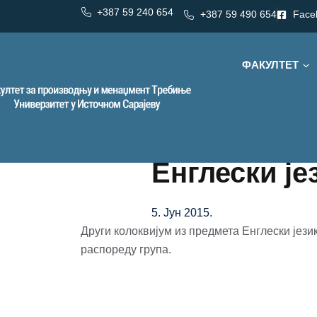
+387 59 240 654
+387 59 490 654
Face
ФАКУЛТЕТ
Енглески је
5. Јун 2015.
Други колоквијум из предмета Енглески јези
распореду група.