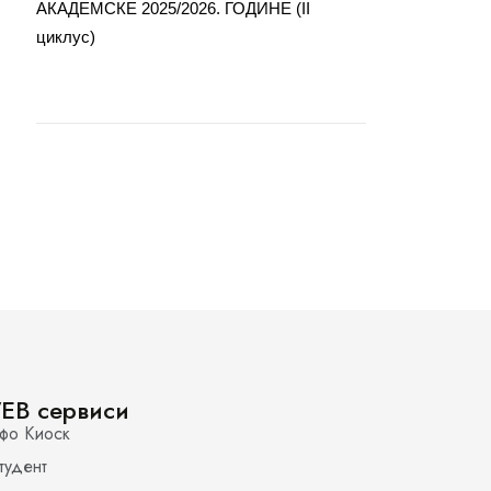
АКАДЕМСКЕ 2025/2026. ГОДИНЕ (II
циклус)
EB сервиси
фо Киоск
тудент