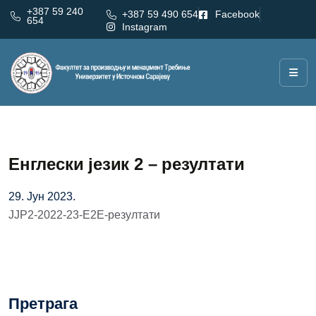
+387 59 240
+387 59 490 654
Facebook
654
Instagram
Енглески језик 2 – резултати
29. Јун 2023.
ЈЈР2-2022-23-Е2Е-резултати
Претрага