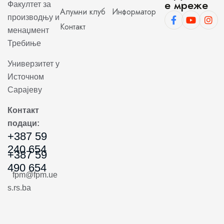
е мреже
Факултет за
Алумни клуб
Информатор
производњу и
Контакт
менаџмент
Требиње
Универзитет у
Источном
Сарајеву
Контакт
подаци:
+387 59
240 654
+387 59
490 654
fpm@fpm.ue
s.rs.ba