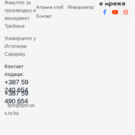
е мреже
Факултет за
Алумни клуб
Информатор
производњу и
Контакт
менаџмент
Требиње
Универзитет у
Источном
Сарајеву
Контакт
подаци:
+387 59
240 654
+387 59
490 654
fpm@fpm.ue
s.rs.ba