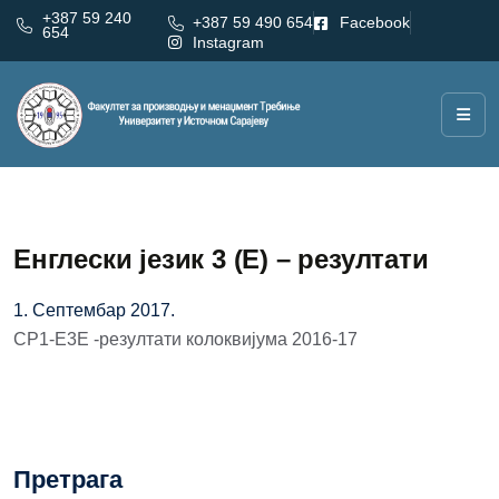
+387 59 240
+387 59 490 654
Facebook
654
Instagram
Енглески језик 3 (Е) – резултати
1. Септембар 2017.
СР1-Е3Е -резултати колоквијума 2016-17
Претрага