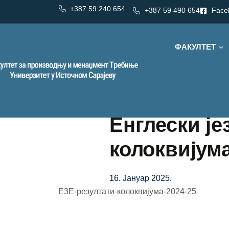
+387 59 240 654
+387 59 490 654
Face
ФАКУЛТЕТ
Енглески јез
колоквијум
16. Јануар 2025.
Е3Е-резултати-колоквијума-2024-25