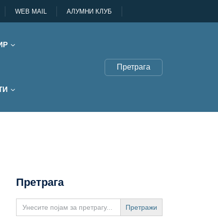
WEB MAIL
АЛУМНИ КЛУБ
ИР
Претрага
ТИ
Претрага
Search
for: