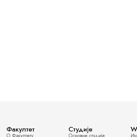
Факултет
Студије
W
О Факултету
Основне студије
Ин