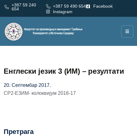
+387 59 240
+387 59 490 654
Facebook
654
Instagram
Енглески језик 3 (ИМ) – резултати
20. Септембар 2017.
СР2-Е3ИМ- колоквијум 2016-17
Претрага