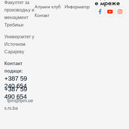
е мреже
Факултет за
Алумни клуб
Информатор
производњу и
Контакт
менаџмент
Требиње
Универзитет у
Источном
Сарајеву
Контакт
подаци:
+387 59
240 654
+387 59
490 654
fpm@fpm.ue
s.rs.ba