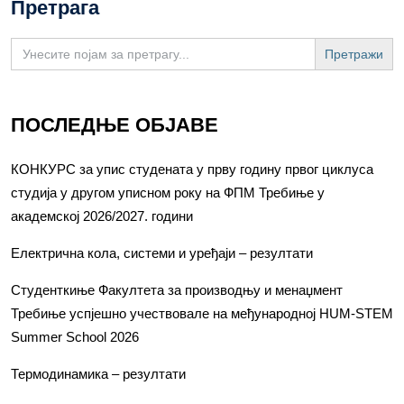
Претрага
Search
for:
ПОСЛЕДЊЕ ОБЈАВЕ
КОНКУРС за упис студената у прву годину првог циклуса
студија у другом уписном року на ФПМ Требиње у
академској 2026/2027. години
Електрична кола, системи и уређаји – резултати
Студенткиње Факултета за производњу и менаџмент
Требиње успјешно учествовале на међународној HUM-STEM
Summer School 2026
Термодинамика – резултати