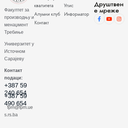
Друштвен
квалитета
Упис
е мреже
Факултет за
Алумни клуб
Информатор
производњу и
Контакт
менаџмент
Требиње
Универзитет у
Источном
Сарајеву
Контакт
подаци:
+387 59
240 654
+387 59
490 654
fpm@fpm.ue
s.rs.ba