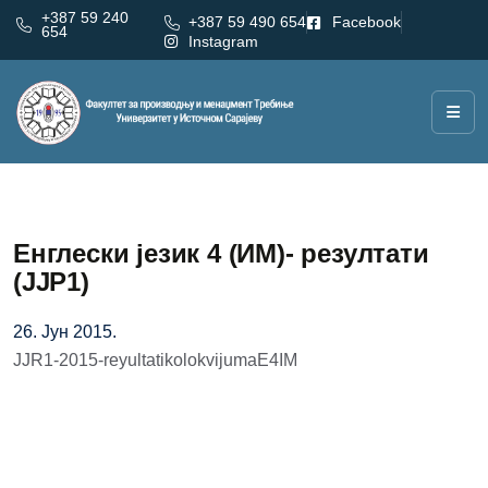
+387 59 240
+387 59 490 654
Facebook
654
Instagram
Енглески језик 4 (ИМ)- резултати
(ЈЈР1)
26. Јун 2015.
JJR1-2015-reyultatikolokvijumaE4IM