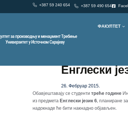
+387 59 240 654
+387 59 490 654
Face
ФАКУЛТЕТ
Енглески је
26. Фебруар 2015.
Обавјештавају се студенти
треће године
Ин
из предмета
Енглески језик 6
, планиране з
надокнаде ће бити накнадно објављен.