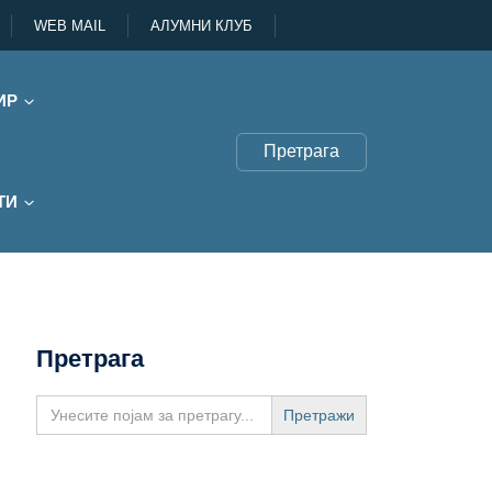
WEB MAIL
АЛУМНИ КЛУБ
ИР
Претрага
ТИ
Претрага
Search
for: