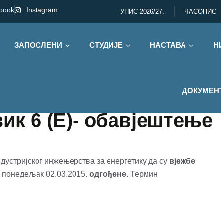
book
Instagram
УПИС 2026/27.
ЧАСОПИС
ЗАПОСЛЕНИ
СТУДИЈЕ
НАСТАВА
Н
ДОКУМЕН
зик 6 (Е)- обавјештење
дустријског инжењерства за енергетику да су
вјежбе
а понедељак 02.03.2015.
одгођене
. Термин