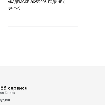
АКАДЕМСКЕ 2025/2026. ГОДИНЕ (II
циклус)
EB сервиси
фо Киоск
тудент