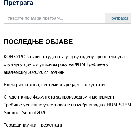
Претрага
Search
for:
ПОСЛЕДЊЕ ОБЈАВЕ
КОНКУРС за упис студената у прву годину првог циклуса
студија у другом уписном року на ФПМ Требиње у
академској 2026/2027. години
Електрична кола, системи и уређаји – резултати
Студенткиње Факултета за производњу и менаџмент
Требиње успјешно учествовале на међународној HUM-STEM
Summer School 2026
Термодинамика – резултати