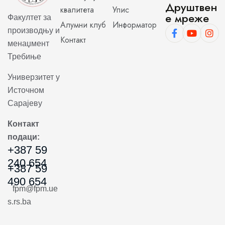
Друштвен
квалитета
Упис
е мреже
Факултет за
Алумни клуб
Информатор
производњу и
Контакт
менаџмент
Требиње
Универзитет у
Источном
Сарајеву
Контакт
подаци:
+387 59
240 654
+387 59
490 654
fpm@fpm.ue
s.rs.ba