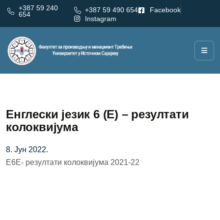
+387 59 240
+387 59 490 654
Facebook
654
Instagram
Енглески језик 6 (Е) – резултати
колоквијума
8. Јун 2022.
Е6E- резултати колоквијума 2021-22