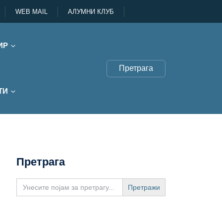
WEB MAIL
АЛУМНИ КЛУБ
ИР
Претрага
ТИ
Претрага
Search
for: