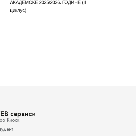
АКАДЕМСКЕ 2025/2026. ГОДИНЕ (II
циклус)
EB сервиси
фо Киоск
тудент