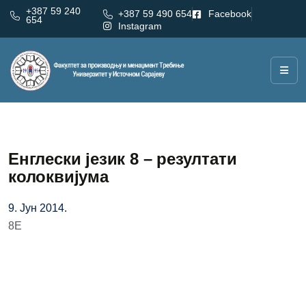
+387 59 240
+387 59 490 654
Facebook
654
Instagram
Енглески језик 8 – резултати
колоквијума
9. Јун 2014.
8Е