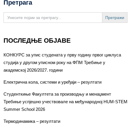
Претрага
Search
for:
ПОСЛЕДЊЕ ОБЈАВЕ
КОНКУРС за упис студената у прву годину првог циклуса
студија у другом уписном року на ФПМ Требиње у
академској 2026/2027. години
Електрична кола, системи и уређаји – резултати
Студенткиње Факултета за производњу и менаџмент
Требиње успјешно учествовале на међународној HUM-STEM
Summer School 2026
Термодинамика – резултати