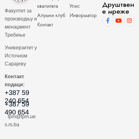
Друштвен
квалитета
Упис
е мреже
Факултет за
Алумни клуб
Информатор
производњу и
Контакт
менаџмент
Требиње
Универзитет у
Источном
Сарајеву
Контакт
подаци:
+387 59
240 654
+387 59
490 654
fpm@fpm.ue
s.rs.ba