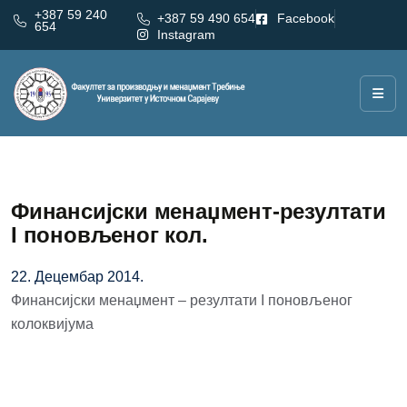
+387 59 240
+387 59 490 654
Facebook
654
Instagram
Финансијски менаџмент-резултати
I поновљеног кол.
22. Децембар 2014.
Финансијски менаџмент – резултати I поновљеног
колоквијума