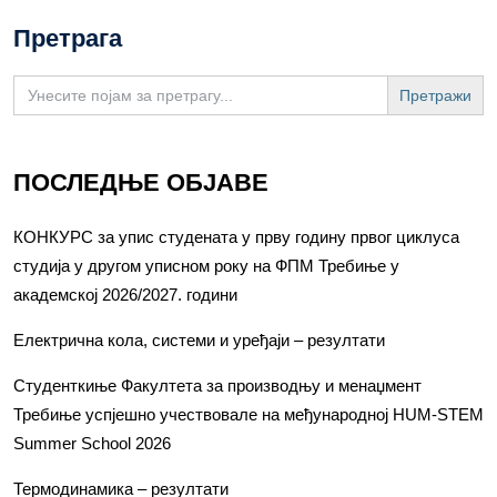
Претрага
Search
for:
ПОСЛЕДЊЕ ОБЈАВЕ
КОНКУРС за упис студената у прву годину првог циклуса
студија у другом уписном року на ФПМ Требиње у
академској 2026/2027. години
Електрична кола, системи и уређаји – резултати
Студенткиње Факултета за производњу и менаџмент
Требиње успјешно учествовале на међународној HUM-STEM
Summer School 2026
Термодинамика – резултати