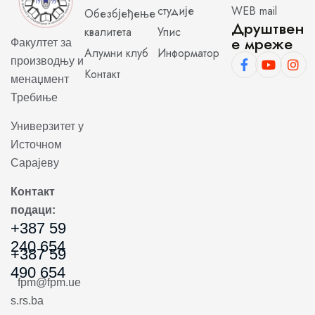
студије
WEB mail
Обезбјеђење
Друштвен
квалитета
Упис
е мреже
Факултет за
Алумни клуб
Информатор
производњу и
Контакт
менаџмент
Требиње
Универзитет у
Источном
Сарајеву
Контакт
подаци:
+387 59
240 654
+387 59
490 654
fpm@fpm.ue
s.rs.ba