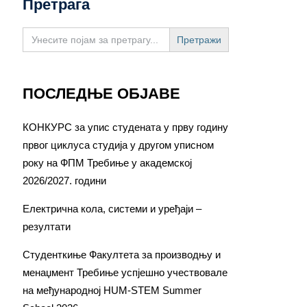
Претрага
Search
for:
ПОСЛЕДЊЕ ОБЈАВЕ
КОНКУРС за упис студената у прву годину
првог циклуса студија у другом уписном
року на ФПМ Требиње у академској
2026/2027. години
Електрична кола, системи и уређаји –
резултати
Студенткиње Факултета за производњу и
менаџмент Требиње успјешно учествовале
на међународној HUM-STEM Summer