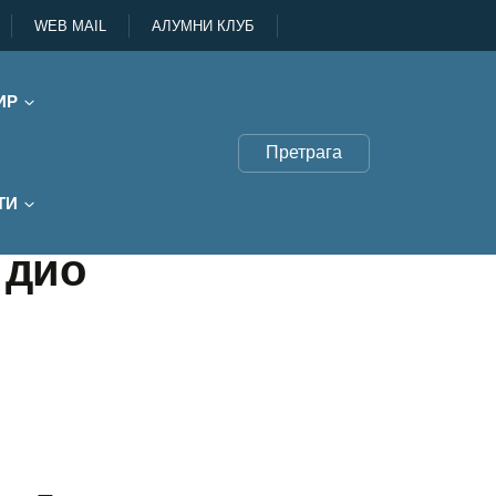
WEB MAIL
АЛУМНИ КЛУБ
ИР
Претрага
ТИ
 дио