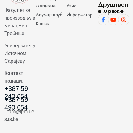
Друштвен
квалитета
Упис
е мреже
Факултет за
Алумни клуб
Информатор
производњу и
Контакт
менаџмент
Требиње
Универзитет у
Источном
Сарајеву
Контакт
подаци:
+387 59
240 654
+387 59
490 654
fpm@fpm.ue
s.rs.ba