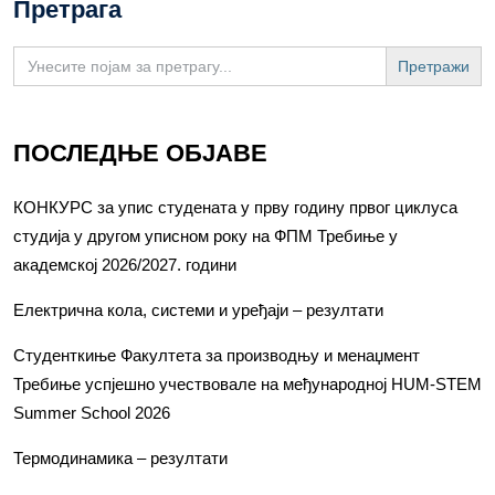
Претрага
Search
for:
ПОСЛЕДЊЕ ОБЈАВЕ
КОНКУРС за упис студената у прву годину првог циклуса
студија у другом уписном року на ФПМ Требиње у
академској 2026/2027. години
Електрична кола, системи и уређаји – резултати
Студенткиње Факултета за производњу и менаџмент
Требиње успјешно учествовале на међународној HUM-STEM
Summer School 2026
Термодинамика – резултати