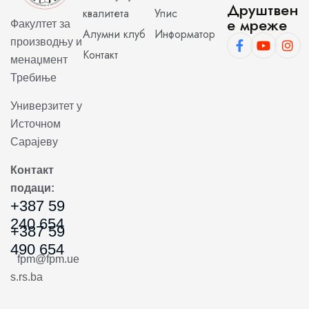
Друштвен
квалитета
Упис
е мреже
Факултет за
Алумни клуб
Информатор
производњу и
Контакт
менаџмент
Требиње
Универзитет у
Источном
Сарајеву
Контакт
подаци:
+387 59
240 654
+387 59
490 654
fpm@fpm.ue
s.rs.ba