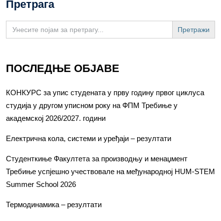
Претрага
Search
for:
ПОСЛЕДЊЕ ОБЈАВЕ
КОНКУРС за упис студената у прву годину првог циклуса
студија у другом уписном року на ФПМ Требиње у
академској 2026/2027. години
Електрична кола, системи и уређаји – резултати
Студенткиње Факултета за производњу и менаџмент
Требиње успјешно учествовале на међународној HUM-STEM
Summer School 2026
Термодинамика – резултати