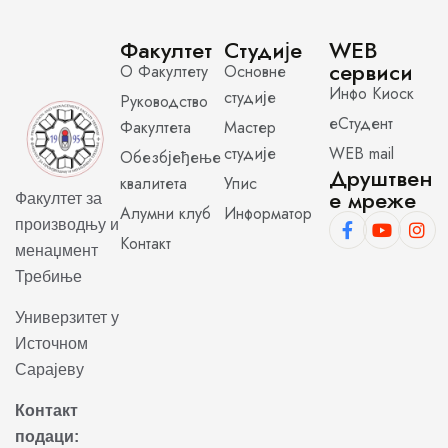
Факултет
Студије
WEB
сервиси
О Факултету
Основне
Инфо Киоск
студије
Руководство
еСтудент
Факултета
Мастер
студије
WEB mail
Обезбјеђење
Друштвен
квалитета
Упис
е мреже
Факултет за
Алумни клуб
Информатор
производњу и
Контакт
менаџмент
Требиње
Универзитет у
Источном
Сарајеву
Контакт
подаци: