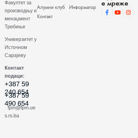
е мреже
Факултет за
Алумни клуб
Информатор
производњу и
Контакт
менаџмент
Требиње
Универзитет у
Источном
Сарајеву
Контакт
подаци:
+387 59
240 654
+387 59
490 654
fpm@fpm.ue
s.rs.ba