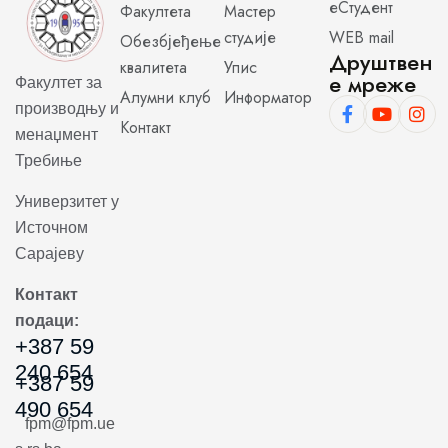
еСтудент
Факултета
Мастер
студије
WEB mail
Обезбјеђење
Друштвен
квалитета
Упис
е мреже
Факултет за
Алумни клуб
Информатор
производњу и
Контакт
менаџмент
Требиње
Универзитет у
Источном
Сарајеву
Контакт
подаци:
+387 59
240 654
+387 59
490 654
fpm@fpm.ue