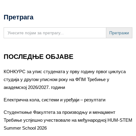
Претрага
Search
for:
ПОСЛЕДЊЕ ОБЈАВЕ
КОНКУРС за упис студената у прву годину првог циклуса
студија у другом уписном року на ФПМ Требиње у
академској 2026/2027. години
Електрична кола, системи и уређаји – резултати
Студенткиње Факултета за производњу и менаџмент
Требиње успјешно учествовале на међународној HUM-STEM
Summer School 2026