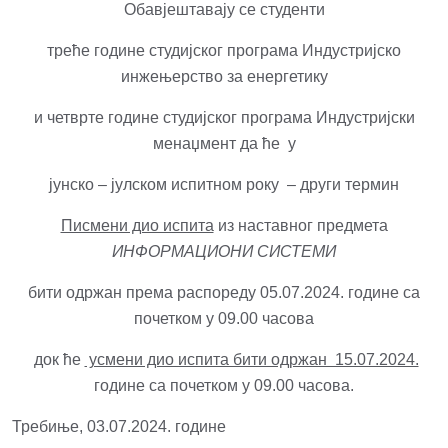
Обавјештавају се студенти
треће године студијског програма Индустријско
инжењерство за енергетику
и четврте године студијског програма Индустријски
менаџмент да ће у
јунско – јулском испитном року – други термин
Писмени дио испита
из наставног предмета
ИНФОРМАЦИОНИ СИСТЕМИ
бити одржан према распореду 05.07.2024. године са
почетком у 09.00 часова
док ће
усмени дио испита бити одржан 15.07.2024.
године са почетком у 09.00 часова.
Требиње, 03.07.2024. године