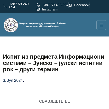
+387 59 240
+387 59 490 654
Facebook
654
Instagram
Испит из предмета Информациони
системи – Јунско – јулски испитни
рок – други термин
3. Јул 2024.
ОБАВЈЕШТЕЊЕ