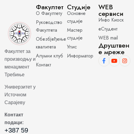
Факултет
Студије
WEB
сервиси
О Факултету
Основне
Инфо Киоск
студије
Руководство
еСтудент
Факултета
Мастер
студије
WEB mail
Обезбјеђење
Друштвен
квалитета
Упис
е мреже
Факултет за
Алумни клуб
Информатор
производњу и
Контакт
менаџмент
Требиње
Универзитет у
Источном
Сарајеву
Контакт
подаци:
+387 59