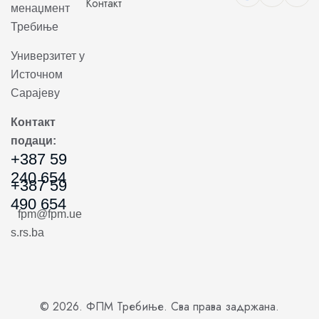
Контакт
менаџмент
Требиње
Универзитет у
Источном
Сарајеву
Контакт
подаци:
+387 59
240 654
+387 59
490 654
fpm@fpm.ue
s.rs.ba
© 2026. ФПМ Требиње. Сва права задржана.