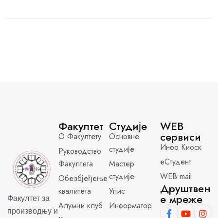
Факултет
Студије
WEB
сервиси
О Факултету
Основне
Инфо Киоск
студије
Руководство
еСтудент
Факултета
Мастер
студије
WEB mail
Обезбјеђење
Друштвен
квалитета
Упис
е мреже
Факултет за
Алумни клуб
Информатор
производњу и