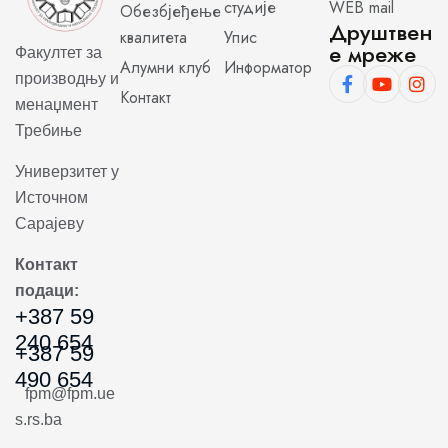
студије
WEB mail
Обезбјеђење
Друштвен
квалитета
Упис
е мреже
Факултет за
Алумни клуб
Информатор
производњу и
Контакт
менаџмент
Требиње
Универзитет у
Источном
Сарајеву
Контакт
подаци:
+387 59
240 654
+387 59
490 654
fpm@fpm.ue
s.rs.ba