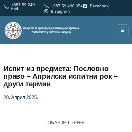
+387 59 240
+387 59 490 654
Facebook
654
Instagram
Испит из предмета: Пословно
право – Априлски испитни рок –
други термин
28. Април 2025.
ОБАВЈЕШТЕЊЕ