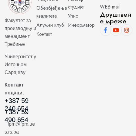
студије
WEB mail
Обезбјеђење
Друштвен
квалитета
Упис
е мреже
Факултет за
Алумни клуб
Информатор
производњу и
Контакт
менаџмент
Требиње
Универзитет у
Источном
Сарајеву
Контакт
подаци:
+387 59
240 654
+387 59
490 654
fpm@fpm.ue
s.rs.ba