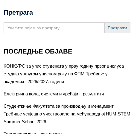
Претрага
Search
for:
ПОСЛЕДЊЕ ОБЈАВЕ
КОНКУРС за упис студената у прву годину првог циклуса
студија у другом уписном року на ФПМ Требиње у
академској 2026/2027. години
Електрична кола, системи и уређаји – резултати
Студенткиње Факултета за производњу и менаџмент
Требиње успјешно учествовале на међународној HUM-STEM
Summer School 2026
Термодинамика – резултати