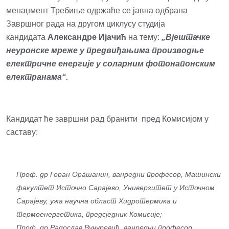
менаџмент Требиње одржаће се јавна одбрана
Завршног рада на другом циклусу студија
кандидата
Александре Ијачић
на тему:
„
Вјештачке
неуронске мреже у предвиђањима производње
електричне енергије у соларним фотонапонским
електранама“.
Кандидат ће завршни рад бранити пред Комисијом у
саставу:
Проф. др Горан Орашанин, ванредни професор, Машински
факултет Источно Сарајево, Универзитет у Источном
Сарајеву, ужа научна област Хидротермика и
термоенергетика, предсједник Комисије;
Проф. др Радослав Вучуревић, ванредни професор,