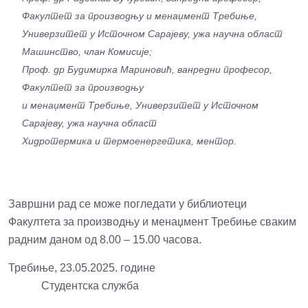
Факултет за производњу и менаџмент
Требиње,
Универзитет у Источном Сарајеву, ужа научна област
Машинство,
члан Комисије;
Проф. др Будимирка Мариновић, ванредни професор,
Факултет за производњу
и менаџмент Требиње, Универзитет у Источном
Сарајеву, ужа научна област
Хидротермика и термоенергетика,
ментор.
Завршни рад се може погледати у библиотеци
Факултета за производњу и менаџмент Требиње сваким
радним даном од 8.00 – 15.00 часова.
Требиње, 23.05.2025. године
Студентска служба