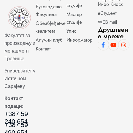
Инфо Киоск
студије
Руководство
еСтудент
Факултета
Мастер
студије
WEB mail
Обезбјеђење
Друштвен
квалитета
Упис
е мреже
Факултет за
Алумни клуб
Информатор
производњу и
Контакт
менаџмент
Требиње
Универзитет у
Источном
Сарајеву
Контакт
подаци:
+387 59
240 654
+387 59
490 654