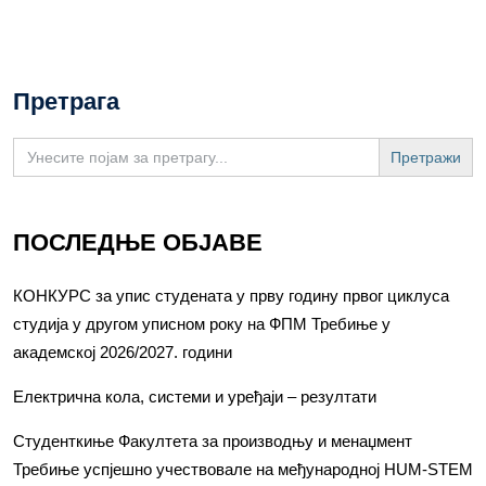
Претрага
Search
for:
ПОСЛЕДЊЕ ОБЈАВЕ
КОНКУРС за упис студената у прву годину првог циклуса
студија у другом уписном року на ФПМ Требиње у
академској 2026/2027. години
Електрична кола, системи и уређаји – резултати
Студенткиње Факултета за производњу и менаџмент
Требиње успјешно учествовале на међународној HUM-STEM