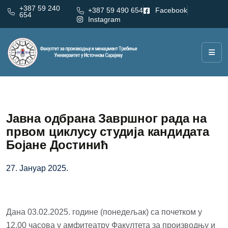
+387 59 240
+387 59 490 654
Facebook
654
Instagram
Јавна одбрана Завршног рада на
првом циклусу студија кандидата
Бојане Достинић
27. Јануар 2025.
Дана 03.02.2025. године (понедељак) са почетком у
12.00 часова у амфитеатру Факултета за производњу и