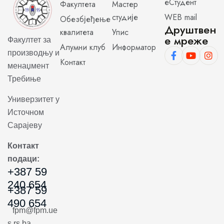
еСтудент
Факултета
Мастер
студије
WEB mail
Обезбјеђење
Друштвен
квалитета
Упис
е мреже
Факултет за
Алумни клуб
Информатор
производњу и
Контакт
менаџмент
Требиње
Универзитет у
Источном
Сарајеву
Контакт
подаци:
+387 59
240 654
+387 59
490 654
fpm@fpm.ue
s.rs.ba