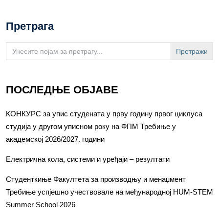
Претрага
Search
for:
ПОСЛЕДЊЕ ОБЈАВЕ
КОНКУРС за упис студената у прву годину првог циклуса
студија у другом уписном року на ФПМ Требиње у
академској 2026/2027. години
Електрична кола, системи и уређаји – резултати
Студенткиње Факултета за производњу и менаџмент
Требиње успјешно учествовале на међународној HUM-STEM
Summer School 2026