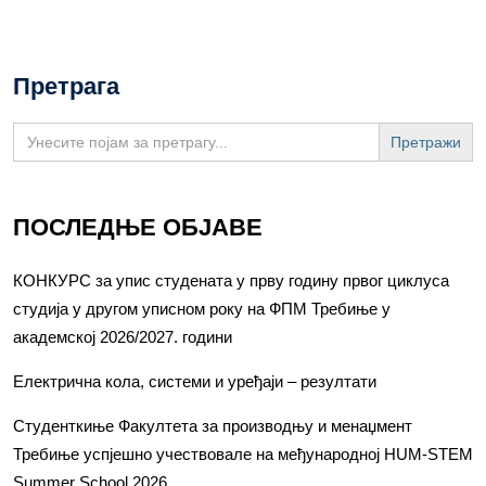
Претрага
Search
for:
ПОСЛЕДЊЕ ОБЈАВЕ
КОНКУРС за упис студената у прву годину првог циклуса
студија у другом уписном року на ФПМ Требиње у
академској 2026/2027. години
Електрична кола, системи и уређаји – резултати
Студенткиње Факултета за производњу и менаџмент
Требиње успјешно учествовале на међународној HUM-STEM
Summer School 2026