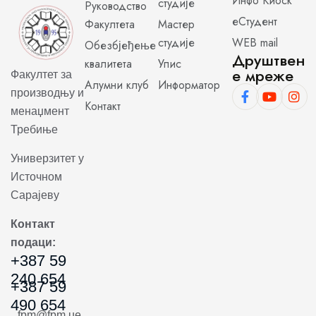
Инфо Киоск
студије
Руководство
еСтудент
Факултета
Мастер
студије
WEB mail
Обезбјеђење
Друштвен
квалитета
Упис
е мреже
Факултет за
Алумни клуб
Информатор
производњу и
Контакт
менаџмент
Требиње
Универзитет у
Источном
Сарајеву
Контакт
подаци:
+387 59
240 654
+387 59
490 654
fpm@fpm.ue