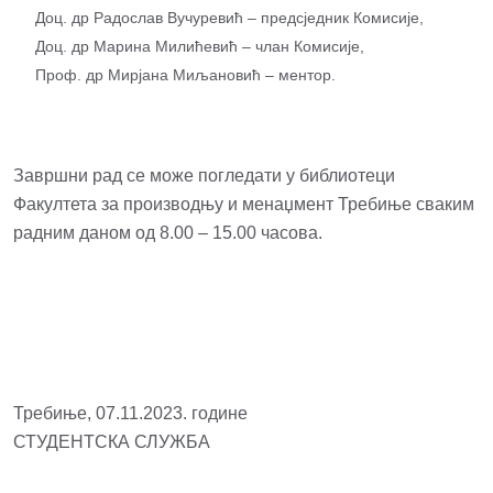
Доц. др Радослав Вучуревић – предсједник Комисије,
Доц. др Марина Милићевић – члан Комисије,
Проф. др Мирјана Миљановић – ментор.
Завршни рад се може погледати у библиотеци
Факултета за производњу и менаџмент Требиње сваким
радним даном од 8.00 – 15.00 часова.
Требиње, 07.11.2023. године
СТУДЕНТСКА СЛУЖБА