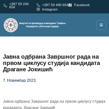
+387 59 240
+387 59 490 654
Facebook
654
Instagram
Јавна одбрана Завршног рада на
првом циклусу студија кандидата
Драгане Јокишић
7. Новембар 2023.
Јавна одбрана Завршног рада на првом циклусу студија
кандидата Драгане Јокишић