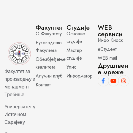
Факултет
Студије
WEB
сервиси
О Факултету
Основне
Инфо Киоск
студије
Руководство
еСтудент
Факултета
Мастер
студије
WEB mail
Обезбјеђење
Друштвен
квалитета
Упис
е мреже
Факултет за
Алумни клуб
Информатор
производњу и
Контакт
менаџмент
Требиње
Универзитет у
Источном
Сарајеву