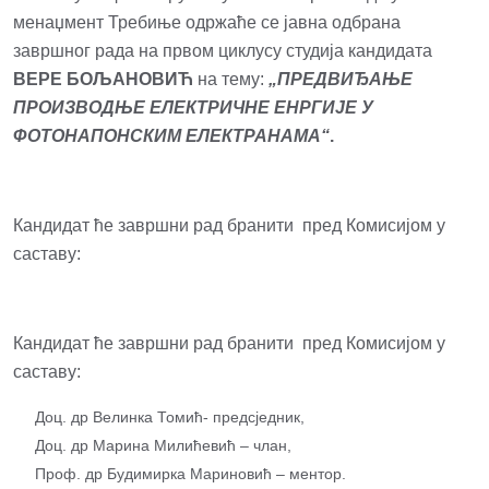
менаџмент Требиње одржаће се јавна одбрана
завршног рада на првом циклусу студија кандидата
ВЕРЕ БОЉАНОВИЋ
на тему:
„ПРЕДВИЂАЊЕ
ПРОИЗВОДЊЕ ЕЛЕКТРИЧНЕ ЕНРГИЈЕ У
ФОТОНАПОНСКИМ ЕЛЕКТРАНАМА“
.
Кандидат ће завршни рад бранити пред Комисијом у
саставу:
Кандидат ће завршни рад бранити пред Комисијом у
саставу:
Доц. др Велинка Томић- предсједник,
Доц. др Марина Милићевић – члан,
Проф. др Будимирка Мариновић – ментор.