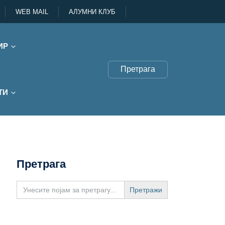
WEB MAIL
АЛУМНИ КЛУБ
ИР
Претрага
ТИ
Претрага
Search
for: