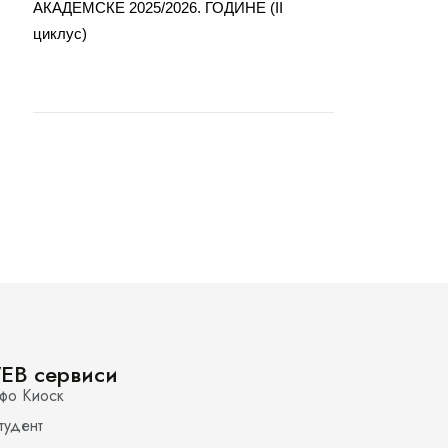
АКАДЕМСКЕ 2025/2026. ГОДИНЕ (II
циклус)
EB сервиси
фо Киоск
тудент