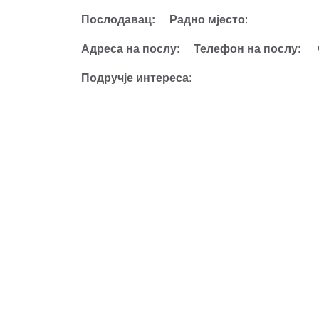
Послодавац:
Радно мјесто
:
Адреса на послу
:
Телефон на послу
:
Подручје интереса
: