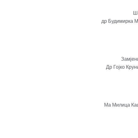
Ш
др Будимирка М
Замјен
Др Гојко Кру
Ма Милица Каш