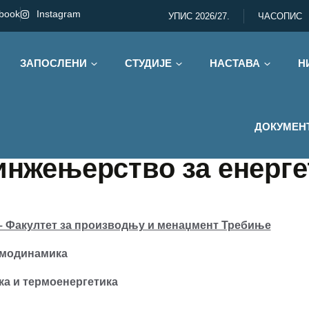
book
Instagram
УПИС 2026/27.
ЧАСОПИС
ЗАПОСЛЕНИ
СТУДИЈЕ
НАСТАВА
Н
ДОКУМЕН
инжењерство за енерге
 – Факултет за производњу и менаџмент Требиње
модинамика
а и термоенергетика