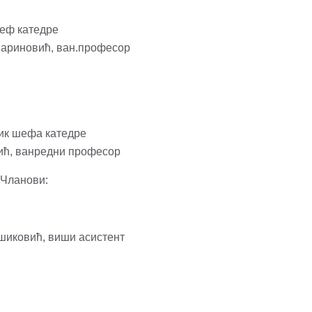
еф катедре
ариновић, ван.професор
ик шефа катедре
нић, ванредни професор
Чланови:
иковић, виши асистент