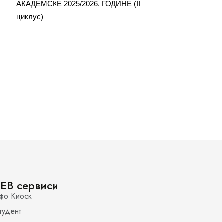
АКАДЕМСКЕ 2025/2026. ГОДИНЕ (II
циклус)
EB сервиси
фо Киоск
тудент