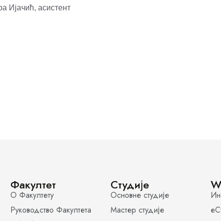
а Ијачић, асистент
Факултет
Студије
W
О Факултету
Основне студије
Ин
Руководство Факултета
Мастер студије
еС