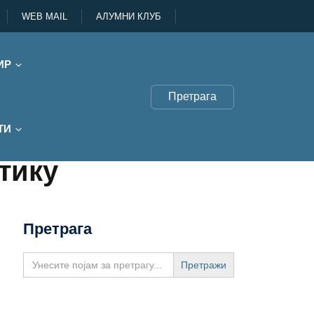
WEB MAIL
АЛУМНИ КЛУБ
ИР
Претрага
ТИ
тику
Претрага
Search
for: