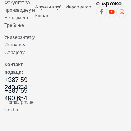
е мреже
Факултет за
Алумни клуб
Информатор
производњу и
Контакт
менаџмент
Требиње
Универзитет у
Источном
Сарајеву
Контакт
подаци:
+387 59
240 654
+387 59
490 654
fpm@fpm.ue
s.rs.ba