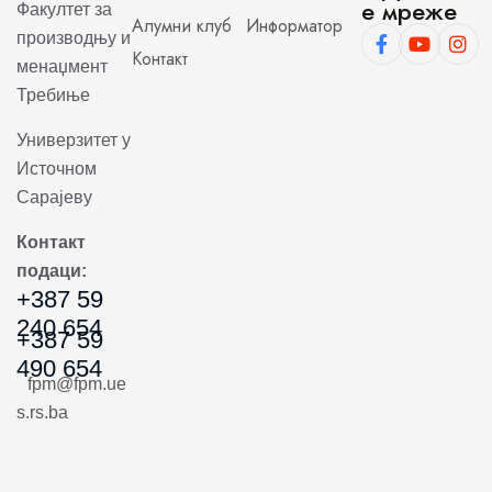
е мреже
Факултет за
Алумни клуб
Информатор
производњу и
Контакт
менаџмент
Требиње
Универзитет у
Источном
Сарајеву
Контакт
подаци:
+387 59
240 654
+387 59
490 654
fpm@fpm.ue
s.rs.ba