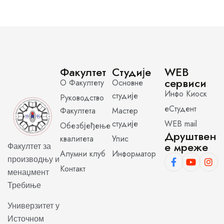
Факултет
Студије
WEB
сервиси
О Факултету
Основне
Инфо Киоск
студије
Руководство
еСтудент
Факултета
Мастер
студије
WEB mail
Обезбјеђење
Друштвен
квалитета
Упис
е мреже
Факултет за
Алумни клуб
Информатор
производњу и
Контакт
менаџмент
Требиње
Универзитет у
Источном