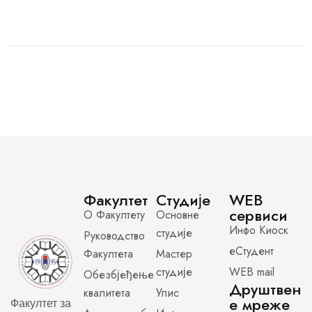
Факултет
Студије
WEB
сервиси
О Факултету
Основне
Инфо Киоск
студије
Руководство
еСтудент
Факултета
Мастер
студије
WEB mail
Обезбјеђење
Друштвен
квалитета
Упис
е мреже
Факултет за