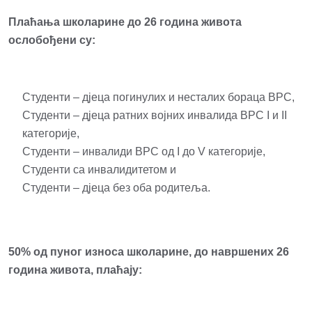
Плаћања школарине до 26 година живота
ослобођени су:
Студенти – дјеца погинулих и несталих бораца ВРС,
Студенти – дјеца ратних војних инвалида ВРС I и II
категорије,
Студенти – инвалиди ВРС од I до V категорије,
Студенти са инвалидитетом и
Студенти – дјеца без оба родитеља.
50% од пуног износа школарине, до навршених 26
година живота, плаћају: