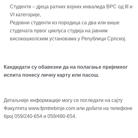
Студенти – дјеца ратних војних инвалида ВРС од III и
VI категорије,
Редовни студенти из породица са два или више
студената првог циклуса студија на јавним
високошколским установама у Републици Српској.
Кандидати
су
обавезни
да
на
полагање
пријемног
испита
понесу
личну
карту
или
пасош.
Детаљније информације могу се погледати на сајту
Факултета
www.fpmtrebinje.com
или добити на телефоне
број 059/240-654 и 059/490-654.