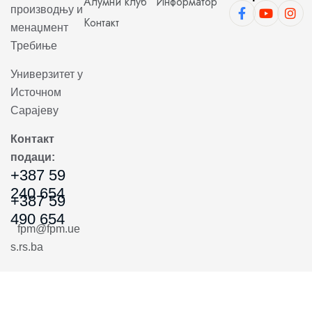
Алумни клуб
Информатор
производњу и
Контакт
менаџмент
Требиње
Универзитет у
Источном
Сарајеву
Контакт
подаци:
+387 59
240 654
+387 59
490 654
fpm@fpm.ue
s.rs.ba