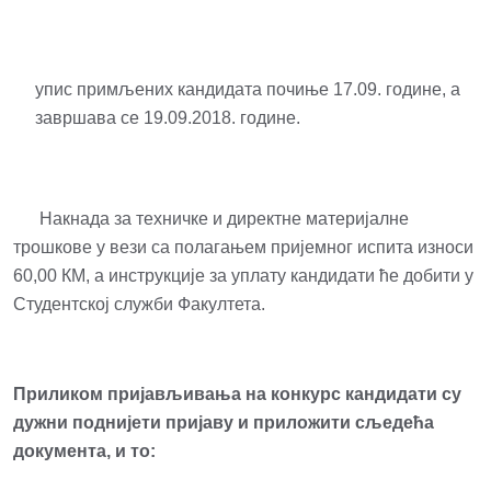
упис примљених кандидата почиње 17.09. године, а
завршава се 19.09.2018. године.
Накнада за техничке и директне материјалне
трошкове у вези са полагањем пријемног испита износи
60,00 КМ, а инструкције за уплату кандидати ће добити у
Студентској служби Факултета.
Приликом пријављивања на конкурс кандидати су
дужни поднијети пријаву и приложити сљедећа
документа, и то: