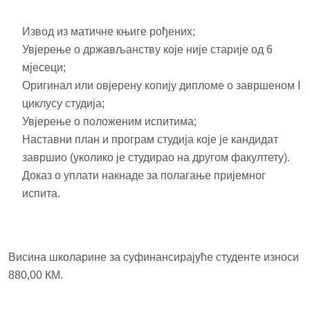
Извод из матичне књиге рођених;
Увјерење о држављанству које није старије од 6
мјесеци;
Оригинал или овјерену копију дипломе о завршеном I
циклусу студија;
Увјерење о положеним испитима;
Наставни план и програм студија које је кандидат
завршио (уколико је студирао на другом факултету).
Доказ о уплати накнаде за полагање пријемног
испита.
Висина школарине за суфинансирајуће студенте износи
880,00 КМ.