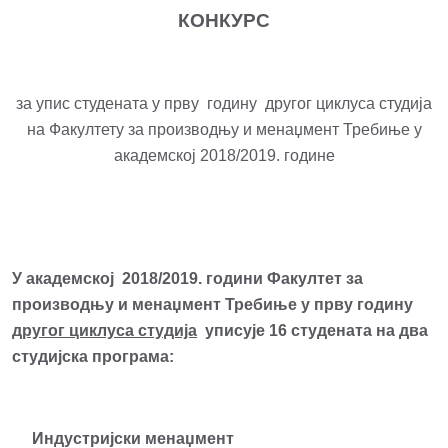
КОНКУРС
за упис студената у прву годину другог циклуса студија
на Факултету за производњу и менаџмент Требиње у
академској 2018/2019. године
У
академској
20
1
8
/20
1
9
.
г
одини Факултет за
производ
њ
у и мена
џ
мент
Требиње
у прву годину
другог
циклус
а
студија
упис
ује
16 студената на два
студијска програма:
Индустријски менаџмент