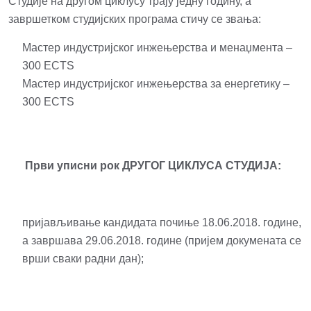
Студије на другом циклусу трају једну годину, а
завршетком студијских програма стичу се звања:
Мастер индустријског инжењерства и менаџмента –
300 ECTS
Мастер индустријског инжењерства за енергетику –
300 ECTS
Први уписни рок ДРУГОГ ЦИКЛУСА СТУДИЈА:
пријављивање кандидата почиње 18.06.2018. године,
а завршава 29.06.2018. године (пријем докумената се
врши сваки радни дан);