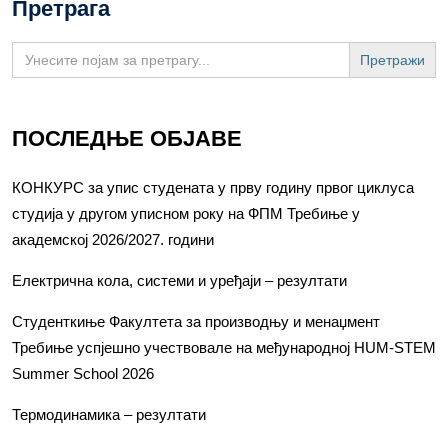
Претрага
Search
for:
ПОСЛЕДЊЕ ОБЈАВЕ
КОНКУРС за упис студената у прву годину првог циклуса
студија у другом уписном року на ФПМ Требиње у
академској 2026/2027. години
Електрична кола, системи и уређаји – резултати
Студенткиње Факултета за производњу и менаџмент
Требиње успјешно учествовале на међународној HUM-STEM
Summer School 2026
Термодинамика – резултати