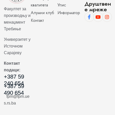
Друштвен
квалитета
Упис
е мреже
Факултет за
Алумни клуб
Информатор
производњу и
Контакт
менаџмент
Требиње
Универзитет у
Источном
Сарајеву
Контакт
подаци:
+387 59
240 654
+387 59
490 654
fpm@fpm.ue
s.rs.ba