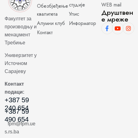
студије
WEB mail
Обезбјеђење
Друштвен
квалитета
Упис
е мреже
Факултет за
Алумни клуб
Информатор
производњу и
Контакт
менаџмент
Требиње
Универзитет у
Источном
Сарајеву
Контакт
подаци:
+387 59
240 654
+387 59
490 654
fpm@fpm.ue
s.rs.ba