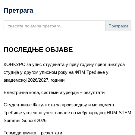
Претрага
Search
for:
ПОСЛЕДЊЕ ОБЈАВЕ
КОНКУРС за упис студената у прву годину првог циклуса
студија у другом уписном року на ФПМ Требиње у
академској 2026/2027. години
Електрична кола, системи и уређаји – резултати
Студенткиње Факултета за производњу и менаџмент
Требиње успјешно учествовале на међународној HUM-STEM
Summer School 2026
Термодинамика – резултати