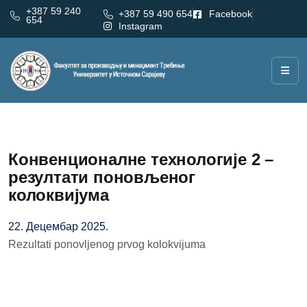
+387 59 240
+387 59 490 654
Facebook
654
Instagram
Конвенционалне технологије 2 –
резултати поновљеног
колоквијума
22. Децембар 2025.
Rezultati ponovljenog prvog kolokvijuma