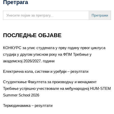
Претрага
Search
for:
ПОСЛЕДЊЕ ОБЈАВЕ
КОНКУРС за упис студената у прву годину првог циклуса
студија у другом уписном року на ФПМ Требиње у
академској 2026/2027. години
Електрична кола, системи и уређаји – резултати
Студенткиње Факултета за производњу и менаџмент
Требиње успјешно учествовале на међународној HUM-STEM
Summer School 2026
Термодинамика – резултати