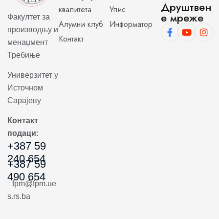
Друштвен
квалитета
Упис
е мреже
Факултет за
Алумни клуб
Информатор
производњу и
Контакт
менаџмент
Требиње
Универзитет у
Источном
Сарајеву
Контакт
подаци:
+387 59
240 654
+387 59
490 654
fpm@fpm.ue
s.rs.ba