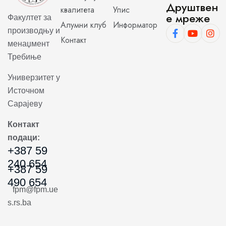
Друштвен
квалитета
Упис
е мреже
Факултет за
Алумни клуб
Информатор
производњу и
Контакт
менаџмент
Требиње
Универзитет у
Источном
Сарајеву
Контакт
подаци:
+387 59
240 654
+387 59
490 654
fpm@fpm.ue
s.rs.ba