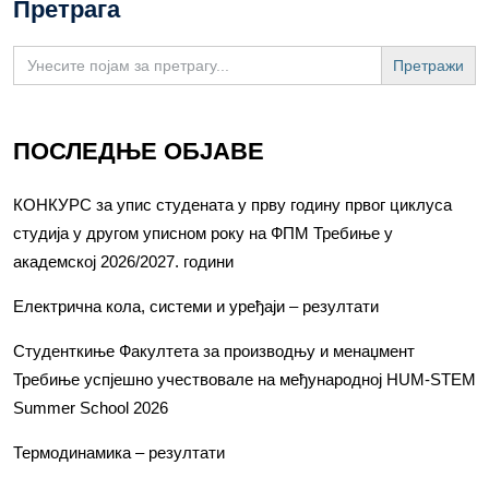
Претрага
Search
for:
ПОСЛЕДЊЕ ОБЈАВЕ
КОНКУРС за упис студената у прву годину првог циклуса
студија у другом уписном року на ФПМ Требиње у
академској 2026/2027. години
Електрична кола, системи и уређаји – резултати
Студенткиње Факултета за производњу и менаџмент
Требиње успјешно учествовале на међународној HUM-STEM
Summer School 2026
Термодинамика – резултати