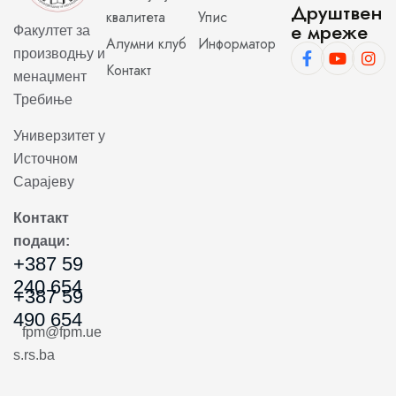
Друштвен
квалитета
Упис
е мреже
Факултет за
Алумни клуб
Информатор
производњу и
Контакт
менаџмент
Требиње
Универзитет у
Источном
Сарајеву
Контакт
подаци:
+387 59
240 654
+387 59
490 654
fpm@fpm.ue
s.rs.ba