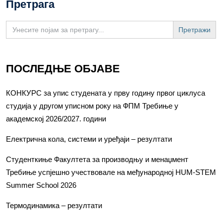
Претрага
Search
for:
ПОСЛЕДЊЕ ОБЈАВЕ
КОНКУРС за упис студената у прву годину првог циклуса
студија у другом уписном року на ФПМ Требиње у
академској 2026/2027. години
Електрична кола, системи и уређаји – резултати
Студенткиње Факултета за производњу и менаџмент
Требиње успјешно учествовале на међународној HUM-STEM
Summer School 2026
Термодинамика – резултати