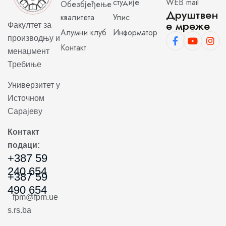
студије
WEB mail
Обезбјеђење
Друштвен
квалитета
Упис
е мреже
Факултет за
Алумни клуб
Информатор
производњу и
Контакт
менаџмент
Требиње
Универзитет у
Источном
Сарајеву
Контакт
подаци:
+387 59
240 654
+387 59
490 654
fpm@fpm.ue
s.rs.ba