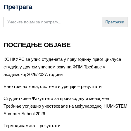
Претрага
Search
for:
ПОСЛЕДЊЕ ОБЈАВЕ
КОНКУРС за упис студената у прву годину првог циклуса
студија у другом уписном року на ФПМ Требиње у
академској 2026/2027. години
Електрична кола, системи и уређаји – резултати
Студенткиње Факултета за производњу и менаџмент
Требиње успјешно учествовале на међународној HUM-STEM
Summer School 2026
Термодинамика – резултати