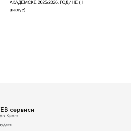
АКАДЕМСКЕ 2025/2026. ГОДИНЕ (II
циклус)
EB сервиси
фо Киоск
тудент