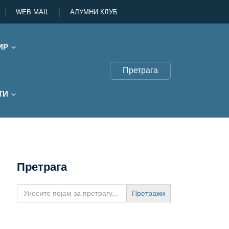
WEB MAIL
АЛУМНИ КЛУБ
ИР
Претрага
ТИ
Претрага
Search
for: