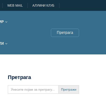
WEB MAIL
АЛУМНИ КЛУБ
ИР
Претрага
ТИ
Претрага
Search
for: