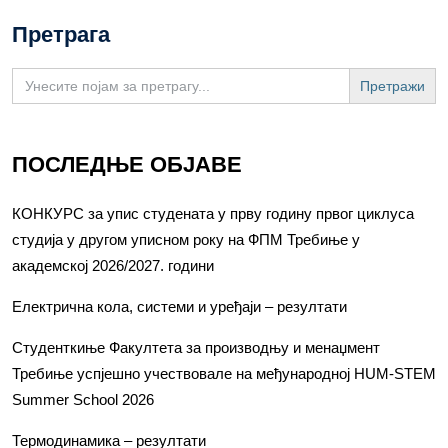
Претрага
Search
for:
ПОСЛЕДЊЕ ОБЈАВЕ
КОНКУРС за упис студената у прву годину првог циклуса
студија у другом уписном року на ФПМ Требиње у
академској 2026/2027. години
Електрична кола, системи и уређаји – резултати
Студенткиње Факултета за производњу и менаџмент
Требиње успјешно учествовале на међународној HUM-STEM
Summer School 2026
Термодинамика – резултати