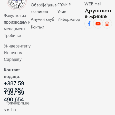
студије
WEB mail
Обезбјеђење
Друштвен
квалитета
Упис
е мреже
Факултет за
Алумни клуб
Информатор
производњу и
Контакт
менаџмент
Требиње
Универзитет у
Источном
Сарајеву
Контакт
подаци:
+387 59
240 654
+387 59
490 654
fpm@fpm.ue
s.rs.ba