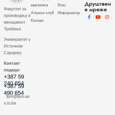
Друштвен
квалитета
Упис
е мреже
Факултет за
Алумни клуб
Информатор
производњу и
Контакт
менаџмент
Требиње
Универзитет у
Источном
Сарајеву
Контакт
подаци:
+387 59
240 654
+387 59
490 654
fpm@fpm.ue
s.rs.ba