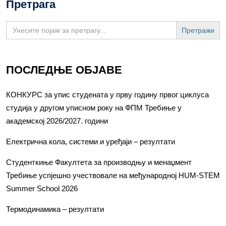
Претрага
Search
for:
ПОСЛЕДЊЕ ОБЈАВЕ
КОНКУРС за упис студената у прву годину првог циклуса
студија у другом уписном року на ФПМ Требиње у
академској 2026/2027. години
Електрична кола, системи и уређаји – резултати
Студенткиње Факултета за производњу и менаџмент
Требиње успјешно учествовале на међународној HUM-STEM
Summer School 2026
Термодинамика – резултати